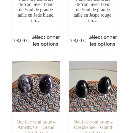
de Yoni avec l’œuf
de Yoni avec l’œuf
de Yoni de grande
de Yoni de grande
taille en Jade blanc,
taille en Jaspe rouge,
un…
un…
Sélectionner
Sélectionner
108,00
€
108,00
€
les options
les options
Oeuf de yoni troué –
Oeuf de yoni troué –
Amethyste – Grand
Obsidienne – Grand
4,5 x 3,5 cm
4,5 x 3,5 cm