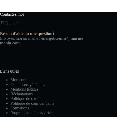
Contactez moi
Téléphone :
Besoin d'aide ou une question?
Envoyez moi un mail à :
energeticienne@marine-
manin.com
Liens utiles
Mon compte
Conditions générales
Mentions légales
Réclamations
Politique de retours
Politique de confidentialité
Formations
Programme ambassadrice