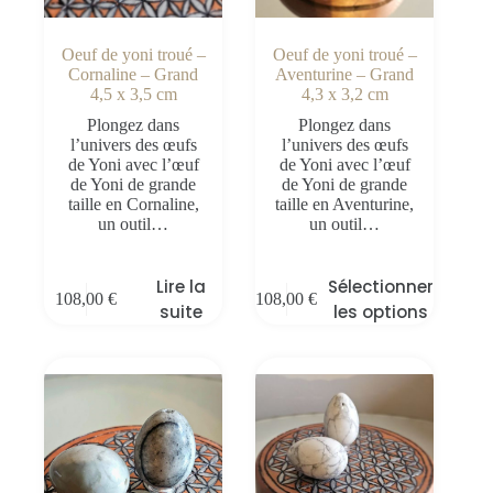
Oeuf de yoni troué –
Oeuf de yoni troué –
Cornaline – Grand
Aventurine – Grand
4,5 x 3,5 cm
4,3 x 3,2 cm
Plongez dans
Plongez dans
l’univers des œufs
l’univers des œufs
de Yoni avec l’œuf
de Yoni avec l’œuf
de Yoni de grande
de Yoni de grande
taille en Cornaline,
taille en Aventurine,
un outil…
un outil…
Lire la
Sélectionner
108,00
€
108,00
€
suite
les options