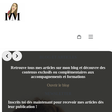
Passer
au
contenu
Panier
d’achat
Slide 4 of 6
BLOG ET ARTICLES
Retrouve tous mes articles sur mon blog et découvre des
contenus exclusifs ou complémentaires aux
accompagnements et formations
Ouvrir le blog
NEWSLETTER
Inscrits toi dès maintenant pour recevoir mes articles dès
leur publication !