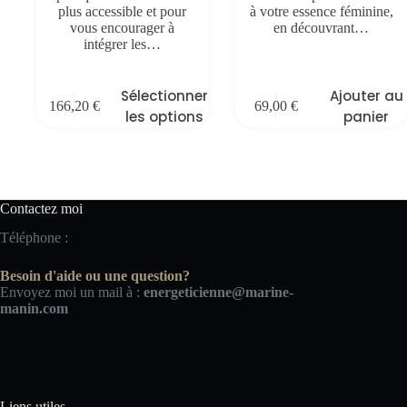
plus accessible et pour
à votre essence féminine,
vous encourager à
en découvrant…
intégrer les…
Sélectionner
Ajouter au
166,20
€
69,00
€
les options
panier
Contactez moi
Téléphone :
Besoin d'aide ou une question?
Envoyez moi un mail à :
energeticienne@marine-
manin.com
Liens utiles