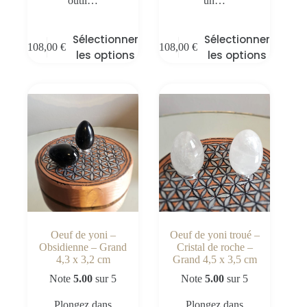
outil…
un…
Sélectionner
Sélectionner
108,00
€
108,00
€
les options
les options
Oeuf de yoni –
Oeuf de yoni troué –
Obsidienne – Grand
Cristal de roche –
4,3 x 3,2 cm
Grand 4,5 x 3,5 cm
Note
5.00
sur 5
Note
5.00
sur 5
Plongez dans
Plongez dans