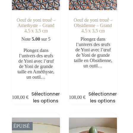
Oeuf de yoni troué –
Oeuf de yoni troué –
Amethyste – Grand
Obsidienne – Grand
4,5 x 3,5 cm
4,5 x 3,5 cm
Note
5.00
sur 5
Plongez dans
l’univers des œufs
de Yoni avec l’œuf
Plongez dans
de Yoni de grande
l’univers des œufs
taille en Obsidienne,
de Yoni avec l’œuf
un outil…
de Yoni de grande
taille en Améthyste,
un outil…
Sélectionner
Sélectionner
108,00
€
108,00
€
les options
les options
ÉPUISÉ