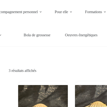
ompagnement personnel
Pour elle
Formations
Bola de grossesse
Oeuvres énergétiques
Trié
3 résultats affichés
du
plus
récent
au
plus
ancien