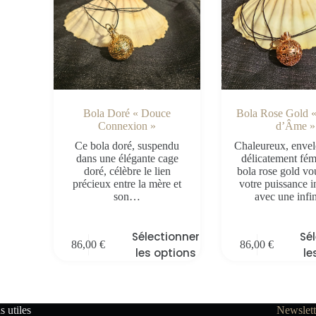
Bola Doré « Douce
Bola Rose Gold «
Connexion »
d’Âme »
Ce bola doré, suspendu
Chaleureux, envel
dans une élégante cage
délicatement fém
doré, célèbre le lien
bola rose gold vou
précieux entre la mère et
votre puissance i
son…
avec une inf
Sélectionner
Sé
86,00
€
86,00
€
les options
le
s utiles
Newslett