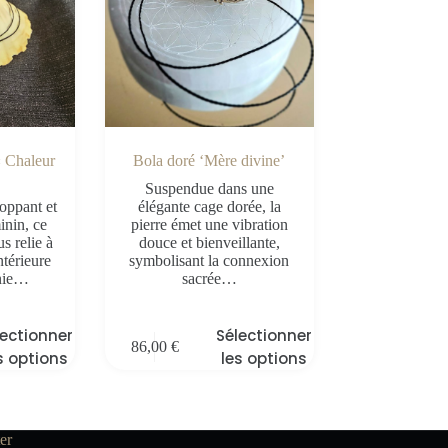
 Chaleur
Bola doré ‘Mère divine’
Suspendue dans une
oppant et
élégante cage dorée, la
inin, ce
pierre émet une vibration
s relie à
douce et bienveillante,
ntérieure
symbolisant la connexion
inie…
sacrée…
lectionner
Sélectionner
86,00
€
s options
les options
er